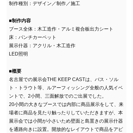
制作種別：デザイン／制作／施工
■制作内容
ブース全体：木工造作・アルミ複合板出力シート
床：パンチカーペット
展示什器：アクリル・木工造作
LED照明
■概要
名古屋での展示会THE KEEP CASTは、バス・ソル
ト・トラウト等、ルアーフィッシング全般の人気イベ
ントで、2小間、三面解放でのご出展でした。
20小間の大きなブースでは内部に商品展示をして、来
場者に商品を見たり触ったりしていただきますが、本
展示会では小間が小さいため壁面と島置きの展示什器
を通路向きに設置。開放的なレイアウトで商品をアピ