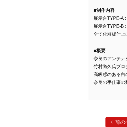
■制作内容
展示台TYPE-A : 
展示台TYPE-B : 
全て化粧板仕上
■概要
奈良のアンテナ
竹村尚久氏プロ
高級感のある白
奈良の手仕事の
前の