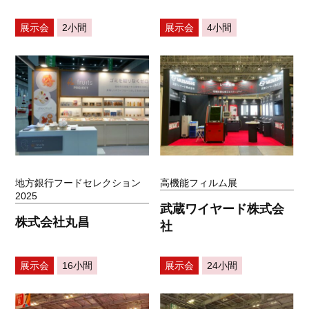
展示会
2小間
展示会
4小間
地方銀行フードセレクション
高機能フィルム展
2025
武蔵ワイヤード株式会
株式会社丸昌
社
展示会
16小間
展示会
24小間