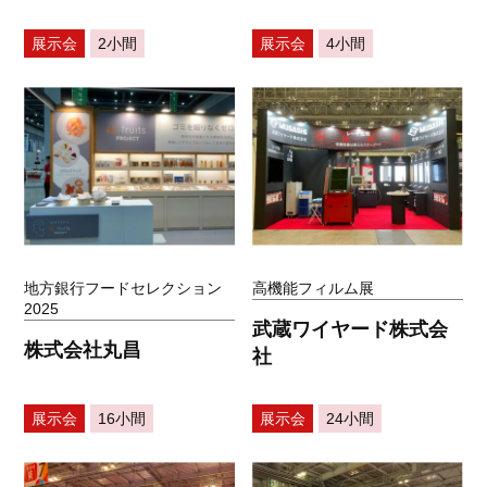
展示会
2小間
展示会
4小間
地方銀行フードセレクション
高機能フィルム展
2025
武蔵ワイヤード株式会
株式会社丸昌
社
展示会
16小間
展示会
24小間